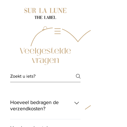
Veelgestelde
vragen
Hoeveel bedragen de
verzendkosten?
België B-post: €3 PostNL: €6 (met